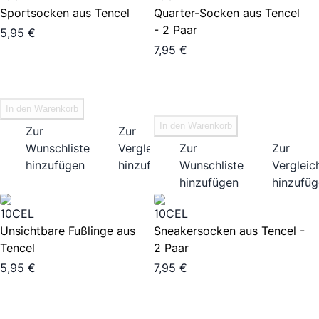
Sportsocken aus Tencel
Quarter-Socken aus Tencel
- 2 Paar
5,95 €
7,95 €
In den Warenkorb
In den Warenkorb
Zur
Zur
Wunschliste
Vergleichsliste
Zur
Zur
hinzufügen
hinzufügen
Wunschliste
Vergleich
hinzufügen
hinzufü
10CEL
10CEL
Unsichtbare Fußlinge aus
Sneakersocken aus Tencel -
Tencel
2 Paar
5,95 €
7,95 €