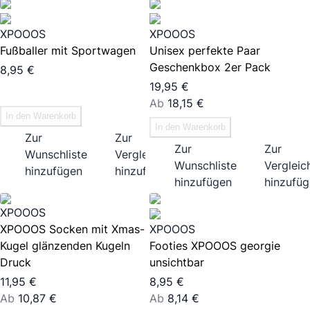
XPOOOS
XPOOOS
Fußballer mit Sportwagen
Unisex perfekte Paar
Geschenkbox 2er Pack
8,95 €
19,95 €
Ab
18,15 €
In den Warenkorb
In den Warenkorb
Zur
Zur
Zur
Zur
Wunschliste
Vergleichsliste
Wunschliste
Vergleich
hinzufügen
hinzufügen
hinzufügen
hinzufü
XPOOOS
XPOOOS Socken mit Xmas-
XPOOOS
Kugel glänzenden Kugeln
Footies XPOOOS georgie
Druck
unsichtbar
11,95 €
8,95 €
Ab
10,87 €
Ab
8,14 €