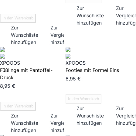
Zur
Zur
Wunschliste
Vergleich
In den Warenkorb
hinzufügen
hinzufü
Zur
Zur
Wunschliste
Vergleichsliste
hinzufügen
hinzufügen
XPOOOS
XPOOOS
Füßlinge mit Pantoffel-
Footies mit Formel Eins
Druck
8,95 €
8,95 €
In den Warenkorb
In den Warenkorb
Zur
Zur
Zur
Zur
Wunschliste
Vergleich
Wunschliste
Vergleichsliste
hinzufügen
hinzufü
hinzufügen
hinzufügen