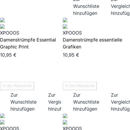
Wunschliste
Vergleich
hinzufügen
hinzufü
XPOOOS
XPOOOS
Damenstrümpfe Essential
Damenstrümpfe essentielle
Graphic Print
Grafiken
10,95 €
10,95 €
In den Warenkorb
In den Warenkorb
Zur
Zur
Zur
Zur
Wunschliste
Vergleichsliste
Wunschliste
Vergleich
hinzufügen
hinzufügen
hinzufügen
hinzufü
XPOOOS
XPOOOS