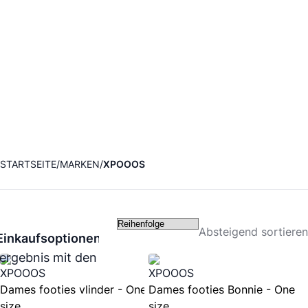
STARTSEITE
MARKEN
XPOOOS
Absteigend sortieren
Einkaufsoptionen
ergebnis mit den folgenden Filtern.
XPOOOS
XPOOOS
Dames footies vlinder - One
Dames footies Bonnie - One
size
size