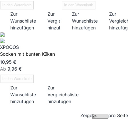
In den Warenkorb
In den Warenkorb
Zur
Zur
Zur
Zur
Wunschliste
Vergleichsliste
Wunschliste
Vergleich
hinzufügen
hinzufügen
hinzufügen
hinzufü
XPOOOS
Socken mit bunten Küken
10,95 €
Ab
9,96 €
In den Warenkorb
Zur
Zur
Wunschliste
Vergleichsliste
hinzufügen
hinzufügen
Zeige
pro Seite