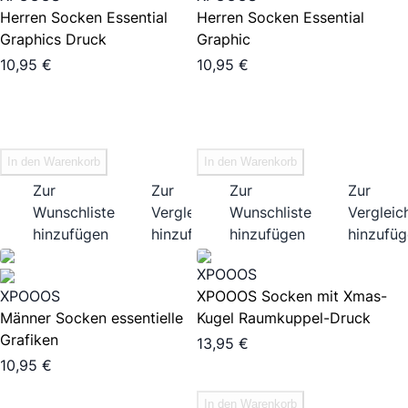
Herren Socken Essential
Herren Socken Essential
Graphics Druck
Graphic
10,95 €
10,95 €
In den Warenkorb
In den Warenkorb
Zur
Zur
Zur
Zur
Wunschliste
Vergleichsliste
Wunschliste
Vergleich
hinzufügen
hinzufügen
hinzufügen
hinzufü
XPOOOS
XPOOOS
XPOOOS Socken mit Xmas-
Männer Socken essentielle
Kugel Raumkuppel-Druck
Grafiken
13,95 €
10,95 €
In den Warenkorb