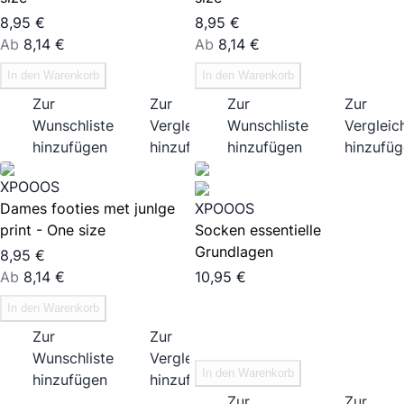
8,95 €
8,95 €
Ab
8,14 €
Ab
8,14 €
In den Warenkorb
In den Warenkorb
Zur
Zur
Zur
Zur
Wunschliste
Vergleichsliste
Wunschliste
Vergleich
hinzufügen
hinzufügen
hinzufügen
hinzufü
XPOOOS
Dames footies met junlge
XPOOOS
print - One size
Socken essentielle
Grundlagen
8,95 €
Ab
8,14 €
10,95 €
In den Warenkorb
Zur
Zur
Wunschliste
Vergleichsliste
In den Warenkorb
hinzufügen
hinzufügen
Zur
Zur